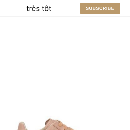
Skip
très tôt
SUBSCRIBE
to
content