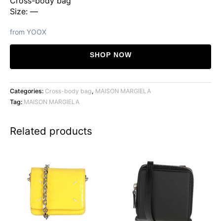
Cross-body bag
Size: —
from YOOX
SHOP NOW
Categories:
Cross-body bag
,
MAISON MARGIELA
Tag:
MAISON MARGIELA
Related products