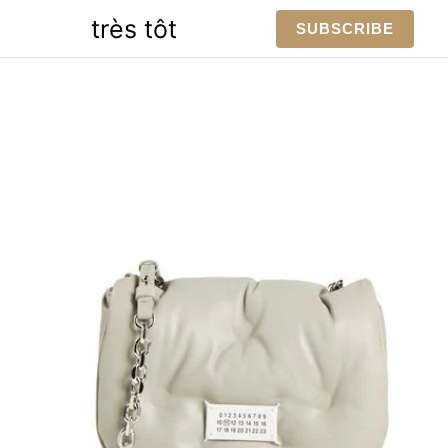
Skip
très tôt
SUBSCRIBE
to
content