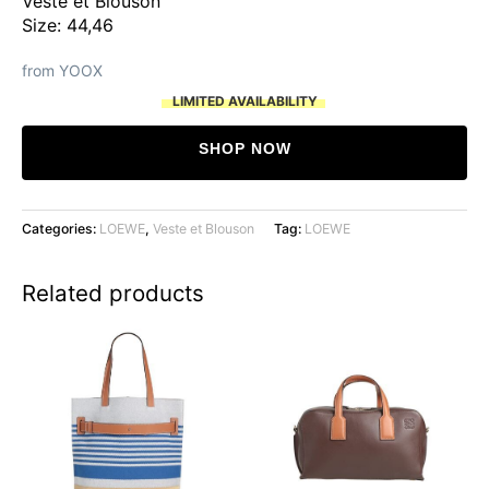
Veste et Blouson
Size: 44,46
from YOOX
LIMITED AVAILABILITY
SHOP NOW
Categories:
LOEWE
,
Veste et Blouson
Tag:
LOEWE
Related products