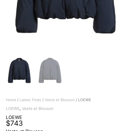
Home
/
Latest Finds
/
Veste et Blouson
/ LOEWE
LOEWE
,
Veste et Blouson
LOEWE
$
743