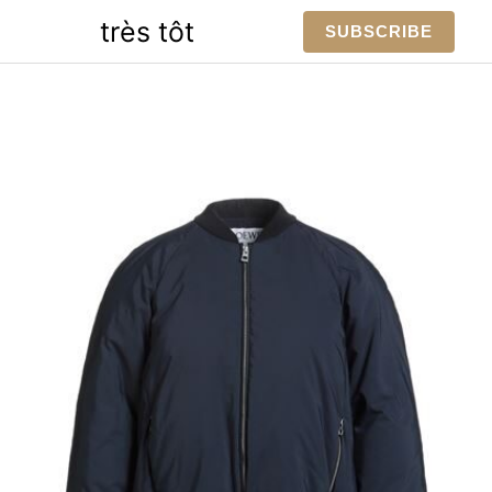
Skip
très tôt
SUBSCRIBE
to
content