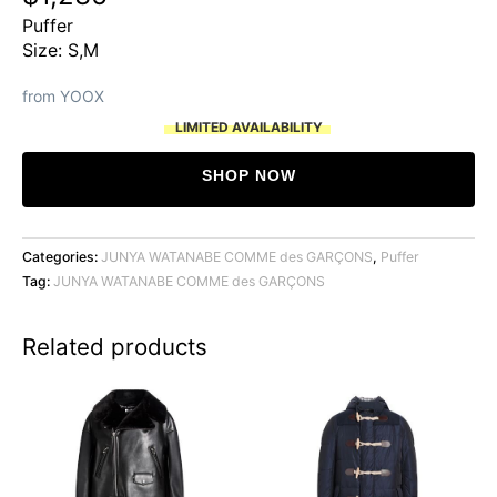
Puffer
Size: S,M
from YOOX
LIMITED AVAILABILITY
SHOP NOW
Categories:
JUNYA WATANABE COMME des GARÇONS
,
Puffer
Tag:
JUNYA WATANABE COMME des GARÇONS
Related products