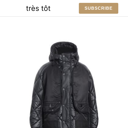
Skip
très tôt
SUBSCRIBE
to
content